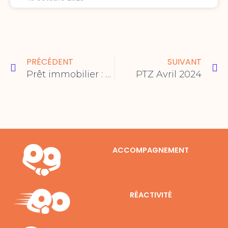
Précédent
Su
PRÉCÉDENT
SUIVANT
Prêt immobilier : feu vert pour les jeunes !
PTZ Avril 2024
ACCOMPAGNEMENT
RÉACTIVITÉ