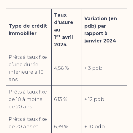
Taux
Variation (en
d’usure
Type de crédit
pdb) par
au
immobilier
rapport à
er
1
avril
janvier 2024
2024
Prêts à taux fixe
d’une durée
4,56 %
+ 3 pdb
inférieure à 10
ans
Prêts à taux fixe
de 10 à moins
6,13 %
+ 12 pdb
de 20 ans
Prêts à taux fixe
de 20 ans et
6,39 %
+ 10 pdb