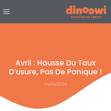
Aller
Nos services
au
contenu
Crédit immobilier
Prêt professionnel
Rachat de crédit immobilier
Avril : Hausse Du Taux
Assurance emprunteur
D’usure, Pas De Panique !
Regroupement de crédit
04/04/2024