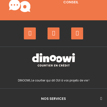
CONSEIL
F
I
Y
a
n
o
c
s
u
e
t
t
b
a
u
o
g
b
o
r
e
k
a
m
DINOOWI, Le courtier qui dit OUI à vos projets de vie !
NOS SERVICES