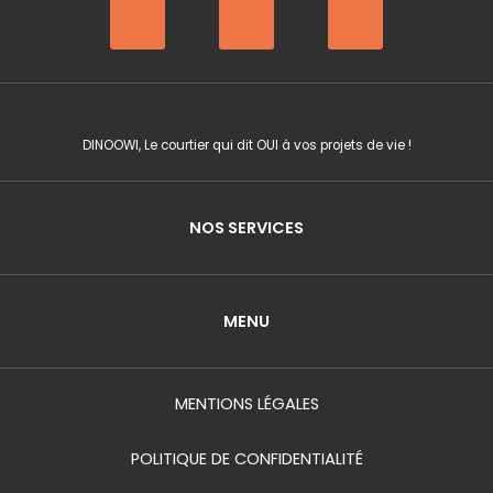
F
I
Y
a
n
o
c
s
u
e
t
t
b
a
u
o
g
b
DINOOWI, Le courtier qui dit OUI à vos projets de vie !
o
r
e
k
a
m
NOS SERVICES
MENU
MENTIONS LÉGALES
POLITIQUE DE CONFIDENTIALITÉ