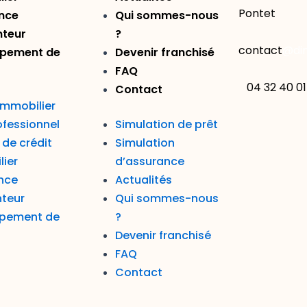
Pontet
nce
Qui sommes-nous
teur
?
contact
@di
pement de
Devenir franchisé
FAQ
04 32 40 01
Contact
immobilier
ofessionnel
Simulation de prêt
de crédit
Simulation
lier
d’assurance
nce
Actualités
teur
Qui sommes-nous
pement de
?
Devenir franchisé
FAQ
Contact