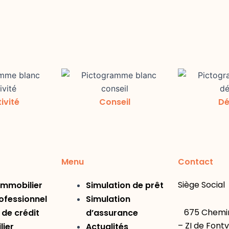
ivité
Conseil
Dé
Menu
Contact
Siège Social
immobilier
Simulation de prêt
ofessionnel
Simulation
675 Chemin
de crédit
d’assurance
– ZI de Fontv
lier
Actualités