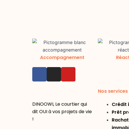
Accompagnement
Réact
F
I
Y
a
n
o
c
s
u
e
t
t
Nos services
b
a
u
DINOOWI, Le courtier qui
Crédit 
o
g
b
dit OUI à vos projets de vie
Prêt pr
o
r
e
!
k
a
Rachat 
m
immobi