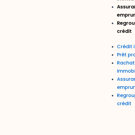
Assura
emprun
Regrou
crédit
Crédit 
Prêt pr
Rachat 
immobi
Assura
emprun
Regrou
crédit