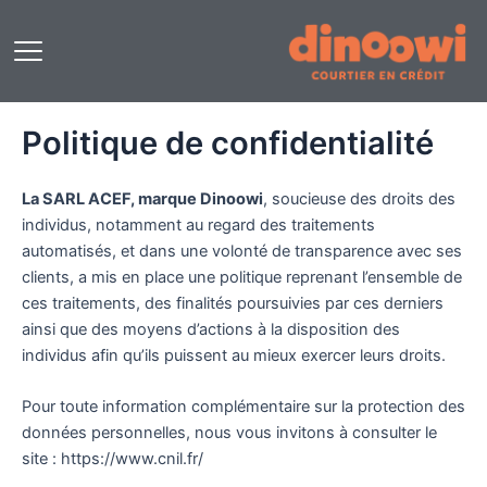
Aller
Nos services
au
contenu
Crédit immobilier
Politique de confidentialité
Prêt professionnel
La SARL ACEF, marque Dinoowi
, soucieuse des droits des
Rachat de crédit immobilier
individus, notamment au regard des traitements
automatisés, et dans une volonté de transparence avec ses
Assurance emprunteur
clients, a mis en place une politique reprenant l’ensemble de
ces traitements, des finalités poursuivies par ces derniers
ainsi que des moyens d’actions à la disposition des
Regroupement de crédit
individus afin qu’ils puissent au mieux exercer leurs droits.
Pour toute information complémentaire sur la protection des
données personnelles, nous vous invitons à consulter le
site : https://www.cnil.fr/