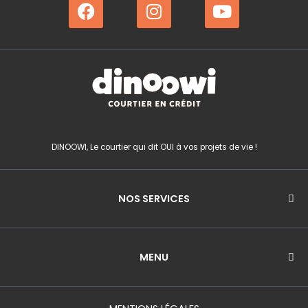
F
I
Y
a
n
o
c
s
u
e
t
t
b
a
u
o
g
b
o
r
e
k
a
m
DINOOWI, Le courtier qui dit OUI à vos projets de vie !
NOS SERVICES
MENU