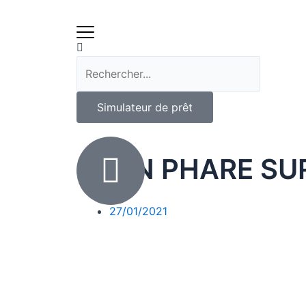
Aller
au
Menu
contenu
Rechercher
Rechercher
Simulateur de prêt
PLEIN PHARE SU
27/01/2021