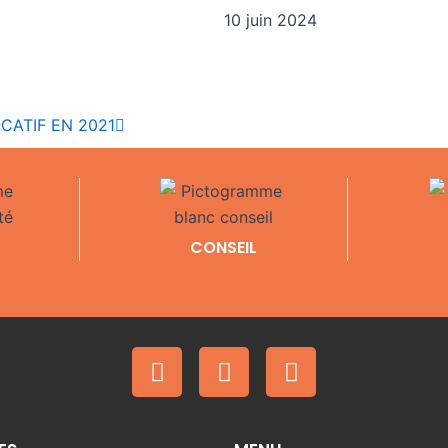
10 juin 2024
Suivant
CATIF EN 2021
CONSEIL
F
I
Y
a
n
o
c
s
u
e
t
t