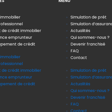
ES
MENU
b
a
u
o
g
b
o
r
e
 immobilier
Simulation de prêt
k
a
rofessionnel
Simulation d’assuran
m
 de crédit immobilier
Actualités
ance emprunteur
Qui sommes-nous ?
pement de crédit
Devenir franchisé
FAQ
 immobilier
Contact
rofessionnel
 de crédit immobilier
Simulation de prêt
ance emprunteur
Simulation d’assuran
pement de crédit
Actualités
Qui sommes-nous ?
Devenir franchisé
FAQ
Contact