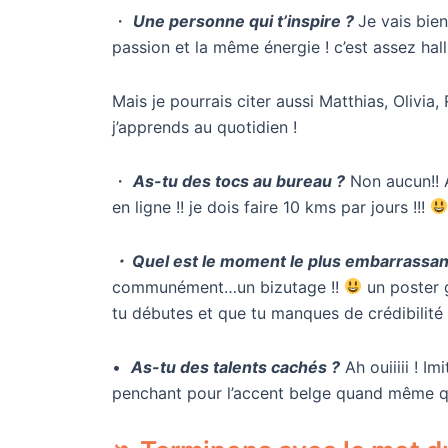
・
Une personne qui t’inspire ?
Je vais bie
passion et la même énergie ! c’est assez hall
Mais je pourrais citer aussi Matthias, Olivia
j’apprends au quotidien !
・
As-tu des tocs au bureau ?
Non aucun!! A
en ligne !! je dois faire 10 kms par jours !!!
・ Quel est le moment le plus embarrassant
communément…un bizutage !!
un poster 
tu débutes et que tu manques de crédibilité 
•
As-tu des talents cachés ?
Ah ouiiiii ! I
penchant pour l’accent belge quand même qu