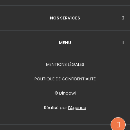
o
r
e
k
a
m
NOS SERVICES
MENU
MENTIONS LÉGALES
POLITIQUE DE CONFIDENTIALITÉ
© Dinoowi
Réalisé par
l’Agence