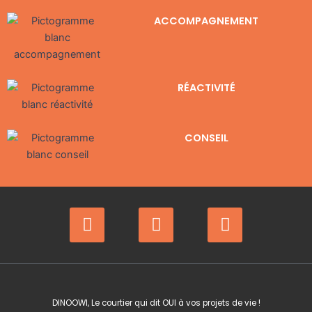
ACCOMPAGNEMENT
RÉACTIVITÉ
CONSEIL
F
I
Y
a
n
o
c
s
u
e
t
t
b
a
u
o
g
b
DINOOWI, Le courtier qui dit OUI à vos projets de vie !