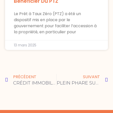
Bénéficier Du PTZ
Le Prêt à Taux Zéro (PTZ) a été un
dispositif mis en place par le
gouvernement pour faciliter l’accession à
la propriété, en particulier pour
13 mars 2025
Précédent
Su
PRÉCÉDENT
SUIVANT
CRÉDIT IMMOBILIER : DES TAUX ENCORE TRÈS ATTRACTIFS POUR CE MOIS DE MARS
PLEIN PHARE SUR …