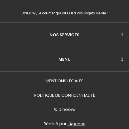
b
a
u
o
g
b
DINOOWI, Le courtier qui dit OUI à vos projets de vie !
o
r
e
k
a
m
NOS SERVICES
MENU
MENTIONS LÉGALES
POLITIQUE DE CONFIDENTIALITÉ
© Dinoowi
Réalisé par
l’Agence