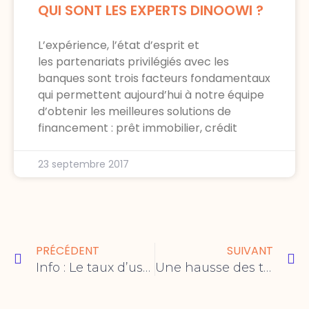
QUI SONT LES EXPERTS DINOOWI ?
L’expérience, l’état d’esprit et
les partenariats privilégiés avec les
banques sont trois facteurs fondamentaux
qui permettent aujourd’hui à notre équipe
d’obtenir les meilleures solutions de
financement : prêt immobilier, crédit
23 septembre 2017
Précédent
Su
PRÉCÉDENT
SUIVANT
Info : Le taux d’usure pour le mois d’Août 2023 vient d’être publié !
Une hausse des taux moins frénétique ?